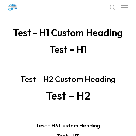
Menu
Skip
search
to
Close
main
Menu
Test - H1 Custom Heading
content
Test – H1
Test - H2 Custom Heading
Test – H2
Test - H3 Custom Heading